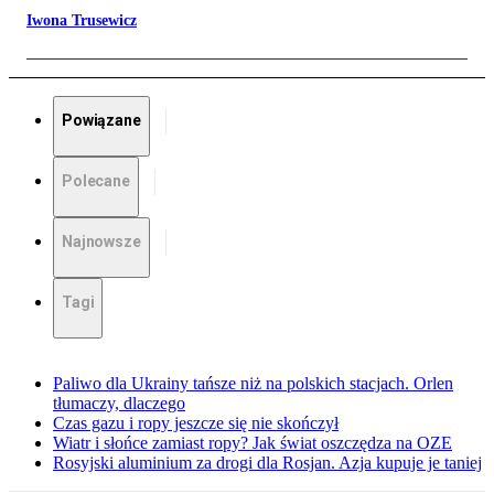
Iwona Trusewicz
Powiązane
Polecane
Najnowsze
Tagi
Paliwo dla Ukrainy tańsze niż na polskich stacjach. Orlen
tłumaczy, dlaczego
Czas gazu i ropy jeszcze się nie skończył
Wiatr i słońce zamiast ropy? Jak świat oszczędza na OZE
Rosyjski aluminium za drogi dla Rosjan. Azja kupuje je taniej