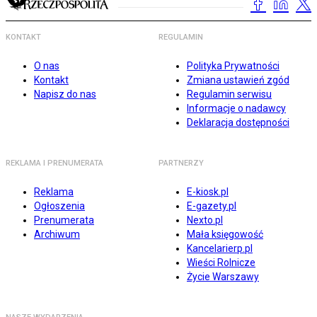
KONTAKT
REGULAMIN
O nas
Polityka Prywatności
Kontakt
Zmiana ustawień zgód
Napisz do nas
Regulamin serwisu
Informacje o nadawcy
Deklaracja dostępności
REKLAMA I PRENUMERATA
PARTNERZY
Reklama
E-kiosk.pl
Ogłoszenia
E-gazety.pl
Prenumerata
Nexto.pl
Archiwum
Mała księgowość
Kancelarierp.pl
Wieści Rolnicze
Życie Warszawy