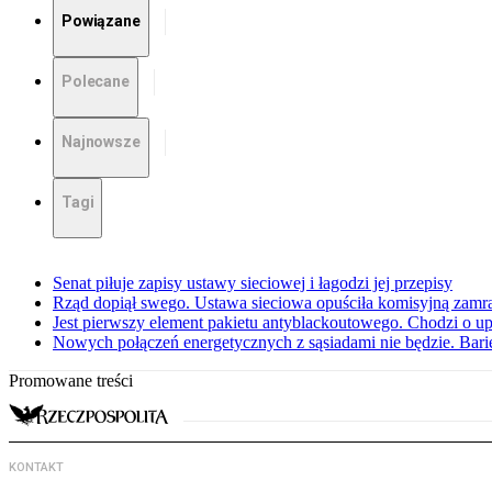
Powiązane
Polecane
Najnowsze
Tagi
Senat piłuje zapisy ustawy sieciowej i łagodzi jej przepisy
Rząd dopiął swego. Ustawa sieciowa opuściła komisyjną zamr
Jest pierwszy element pakietu antyblackoutowego. Chodzi o
Nowych połączeń energetycznych z sąsiadami nie będzie. Barie
Promowane treści
KONTAKT