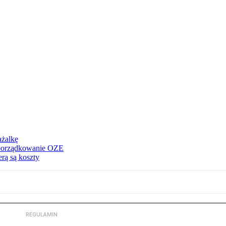
ażalkę
 uporządkowanie OZE
rą są koszty
REGULAMIN