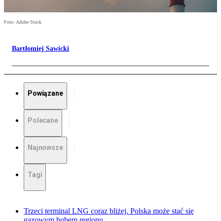
Foto: Adobe Stock
Bartłomiej Sawicki
Powiązane
Polecane
Najnowsze
Tagi
Trzeci terminal LNG coraz bliżej. Polska może stać się
gazowym hubem regionu