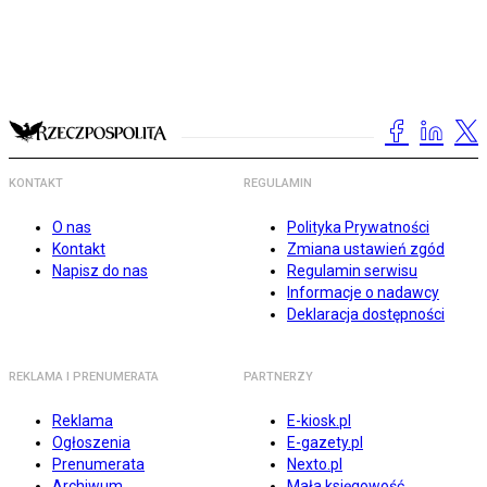
KONTAKT
REGULAMIN
O nas
Polityka Prywatności
Kontakt
Zmiana ustawień zgód
Napisz do nas
Regulamin serwisu
Informacje o nadawcy
Deklaracja dostępności
REKLAMA I PRENUMERATA
PARTNERZY
Reklama
E-kiosk.pl
Ogłoszenia
E-gazety.pl
Prenumerata
Nexto.pl
Archiwum
Mała księgowość