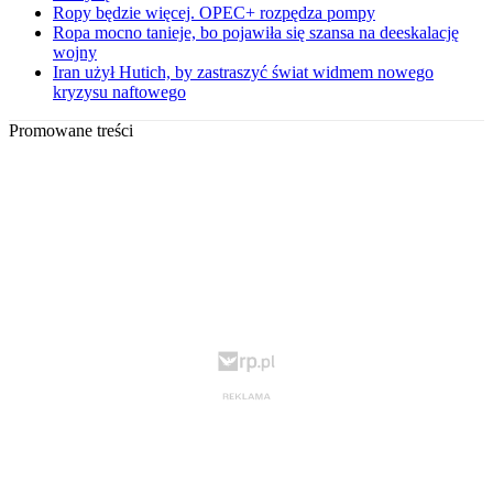
Ropy będzie więcej. OPEC+ rozpędza pompy
Ropa mocno tanieje, bo pojawiła się szansa na deeskalację
wojny
Iran użył Hutich, by zastraszyć świat widmem nowego
kryzysu naftowego
Promowane treści