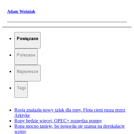
Adam Woźniak
Powiązane
Polecane
Najnowsze
Tagi
Rosja znalazła nowy szlak dla ropy. Flota cieni rusza przez
Arktykę
Ropy będzie więcej. OPEC+ rozpędza pompy
Ropa mocno tanieje, bo pojawiła się szansa na deeskalację
wojny