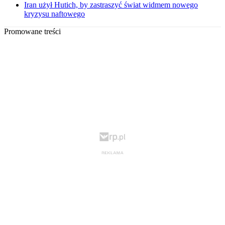
Iran użył Hutich, by zastraszyć świat widmem nowego
kryzysu naftowego
Promowane treści