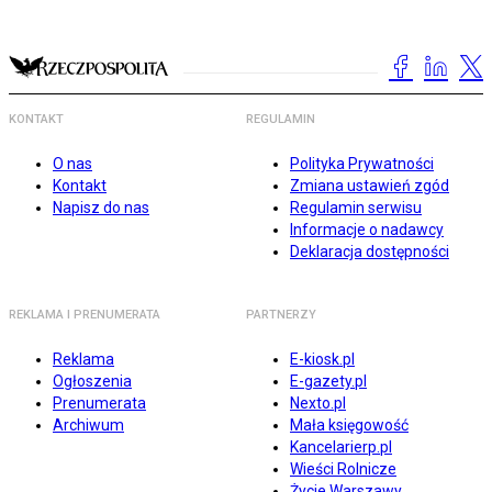
KONTAKT
REGULAMIN
O nas
Polityka Prywatności
Kontakt
Zmiana ustawień zgód
Napisz do nas
Regulamin serwisu
Informacje o nadawcy
Deklaracja dostępności
REKLAMA I PRENUMERATA
PARTNERZY
Reklama
E-kiosk.pl
Ogłoszenia
E-gazety.pl
Prenumerata
Nexto.pl
Archiwum
Mała księgowość
Kancelarierp.pl
Wieści Rolnicze
Życie Warszawy