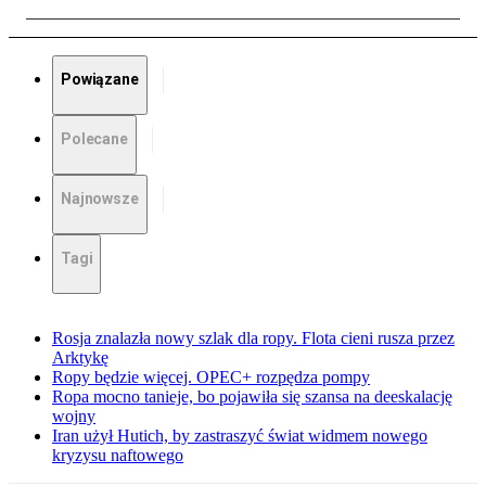
Powiązane
Polecane
Najnowsze
Tagi
Rosja znalazła nowy szlak dla ropy. Flota cieni rusza przez
Arktykę
Ropy będzie więcej. OPEC+ rozpędza pompy
Ropa mocno tanieje, bo pojawiła się szansa na deeskalację
wojny
Iran użył Hutich, by zastraszyć świat widmem nowego
kryzysu naftowego