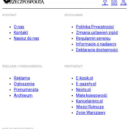
KONTAKT
REGULAMIN
O nas
Polityka Prywatności
Kontakt
Zmiana ustawień zgód
Napisz do nas
Regulamin serwisu
Informacje o nadawcy
Deklaracja dostępności
REKLAMA I PRENUMERATA
PARTNERZY
Reklama
E-kiosk.pl
Ogłoszenia
E-gazety.pl
Prenumerata
Nexto.pl
Archiwum
Mała księgowość
Kancelarierp.pl
Wieści Rolnicze
Życie Warszawy