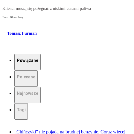
Klienci muszą się pożegnać z niskimi cenami paliwa
Foto: Bloomberg
Tomasz Furman
Powiązane
Polecane
Najnowsze
Tagi
„Chińczyki” nie pojadą na brudnej benzynie. Coraz więcej