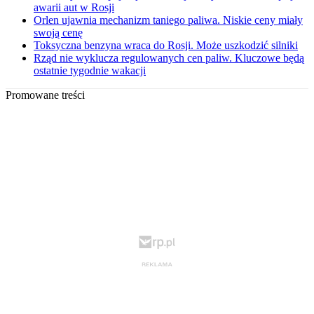
awarii aut w Rosji
Orlen ujawnia mechanizm taniego paliwa. Niskie ceny miały
swoją cenę
Toksyczna benzyna wraca do Rosji. Może uszkodzić silniki
Rząd nie wyklucza regulowanych cen paliw. Kluczowe będą
ostatnie tygodnie wakacji
Promowane treści