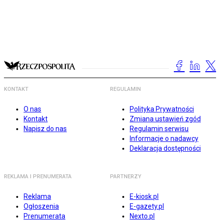
KONTAKT
REGULAMIN
O nas
Polityka Prywatności
Kontakt
Zmiana ustawień zgód
Napisz do nas
Regulamin serwisu
Informacje o nadawcy
Deklaracja dostępności
REKLAMA I PRENUMERATA
PARTNERZY
Reklama
E-kiosk.pl
Ogłoszenia
E-gazety.pl
Prenumerata
Nexto.pl