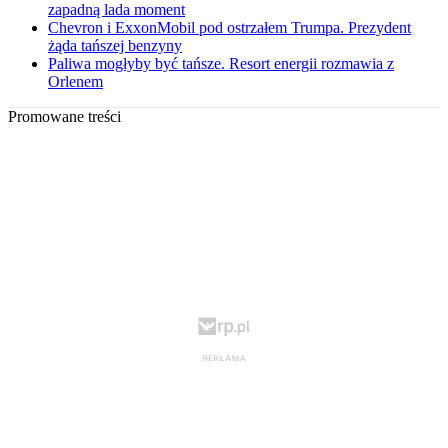
zapadną lada moment
Chevron i ExxonMobil pod ostrzałem Trumpa. Prezydent
żąda tańszej benzyny
Paliwa mogłyby być tańsze. Resort energii rozmawia z
Orlenem
Promowane treści