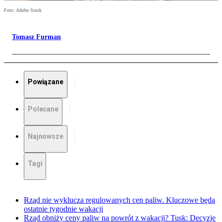
Foto: Adobe Stock
Tomasz Furman
Powiązane
Polecane
Najnowsze
Tagi
Rząd nie wyklucza regulowanych cen paliw. Kluczowe będą
ostatnie tygodnie wakacji
Rząd obniży ceny paliw na powrót z wakacji? Tusk: Decyzje