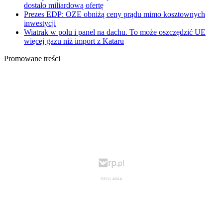
dostało miliardową ofertę
Prezes EDP: OZE obniżą ceny prądu mimo kosztownych
inwestycji
Wiatrak w polu i panel na dachu. To może oszczędzić UE
więcej gazu niż import z Kataru
Promowane treści