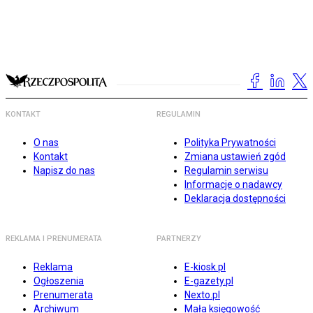
KONTAKT
REGULAMIN
O nas
Polityka Prywatności
Kontakt
Zmiana ustawień zgód
Napisz do nas
Regulamin serwisu
Informacje o nadawcy
Deklaracja dostępności
REKLAMA I PRENUMERATA
PARTNERZY
Reklama
E-kiosk.pl
Ogłoszenia
E-gazety.pl
Prenumerata
Nexto.pl
Archiwum
Mała księgowość