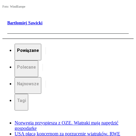
Foto: WindEurope
Bartłomiej Sawicki
Powiązane
Polecane
Najnowsze
Tagi
Norwegia przyspiesza z OZE. Wiatraki mają napędzić
gospodarkę
USA płacą koncernom za porzucenie wiatraków. RWE