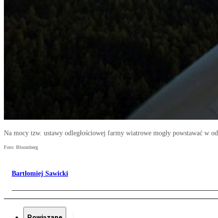
Na mocy tzw. ustawy odległościowej farmy wiatrowe mogły powstawać w odl
Foto: Bloomberg
Bartłomiej Sawicki
Powiązane