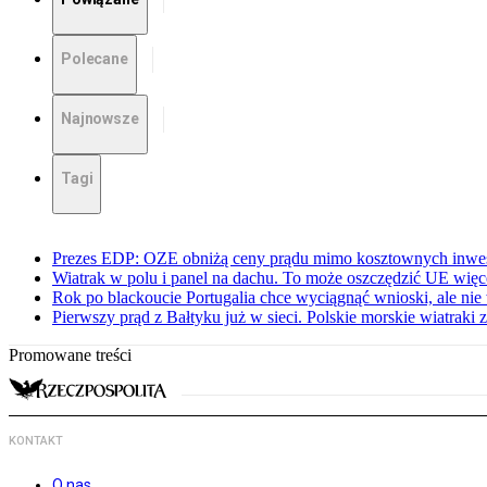
Polecane
Najnowsze
Tagi
Prezes EDP: OZE obniżą ceny prądu mimo kosztownych inwes
Wiatrak w polu i panel na dachu. To może oszczędzić UE więce
Rok po blackoucie Portugalia chce wyciągnąć wnioski, ale ni
Pierwszy prąd z Bałtyku już w sieci. Polskie morskie wiatraki z
Promowane treści
KONTAKT
O nas