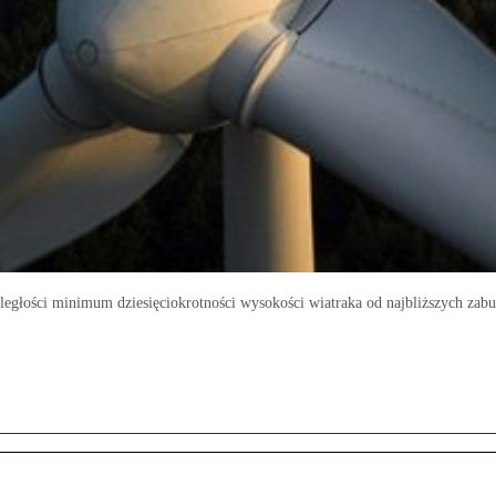
egłości minimum dziesięciokrotności wysokości wiatraka od najbliższych za