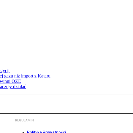
tycji
j gazu niż import z Kataru
e winni OZE
aczęły działać
REGULAMIN
Polityka Prywatności