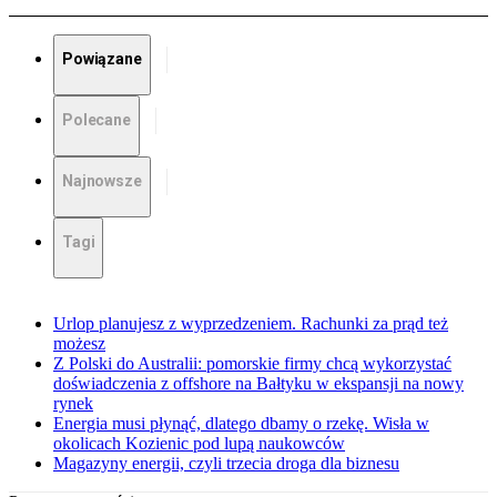
Powiązane
Polecane
Najnowsze
Tagi
Urlop planujesz z wyprzedzeniem. Rachunki za prąd też
możesz
Z Polski do Australii: pomorskie firmy chcą wykorzystać
doświadczenia z offshore na Bałtyku w ekspansji na nowy
rynek
Energia musi płynąć, dlatego dbamy o rzekę. Wisła w
okolicach Kozienic pod lupą naukowców
Magazyny energii, czyli trzecia droga dla biznesu