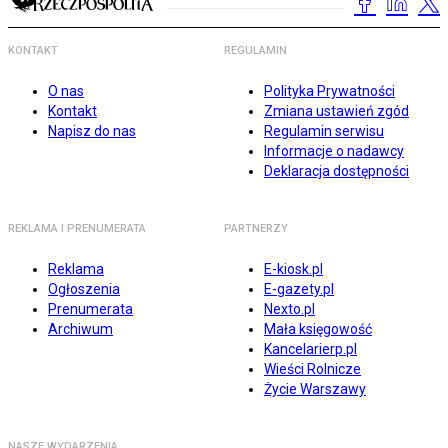
KONTAKT
REGULAMIN
O nas
Polityka Prywatności
Kontakt
Zmiana ustawień zgód
Napisz do nas
Regulamin serwisu
Informacje o nadawcy
Deklaracja dostępności
REKLAMA I PRENUMERATA
PARTNERZY
Reklama
E-kiosk.pl
Ogłoszenia
E-gazety.pl
Prenumerata
Nexto.pl
Archiwum
Mała księgowość
Kancelarierp.pl
Wieści Rolnicze
Życie Warszawy
NASZE WYDARZENIA