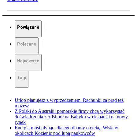
Powiązane
Polecane
Najnowsze
Tagi
Urlop planujesz z wyprzedzeniem. Rachunki za prąd też
możesz
Z Polski do Australii: pomorskie firmy chcą wykorzystać
doświadczenia z offshore na Bałtyku w ekspansji na nowy
rynek
Energia musi płynąć, dlatego dbamy o rzekę. Wisła w
okolicach Kozienic pod lupą naukowców