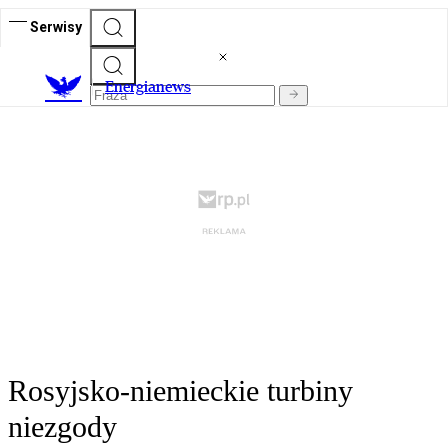
Serwisy
E
nergianews
Rosyjsko-niemieckie turbiny
niezgody