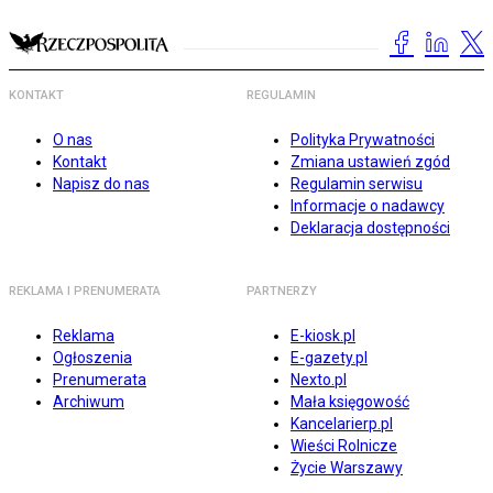
KONTAKT
REGULAMIN
O nas
Polityka Prywatności
Kontakt
Zmiana ustawień zgód
Napisz do nas
Regulamin serwisu
Informacje o nadawcy
Deklaracja dostępności
REKLAMA I PRENUMERATA
PARTNERZY
Reklama
E-kiosk.pl
Ogłoszenia
E-gazety.pl
Prenumerata
Nexto.pl
Archiwum
Mała księgowość
Kancelarierp.pl
Wieści Rolnicze
Życie Warszawy