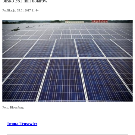
blisko 361 mln dolarów.
Publikacja:
05.01.2017 11:44
Foto: Bloomberg
Iwona Trusewicz