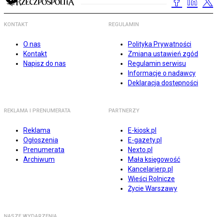
KONTAKT
REGULAMIN
O nas
Polityka Prywatności
Kontakt
Zmiana ustawień zgód
Napisz do nas
Regulamin serwisu
Informacje o nadawcy
Deklaracja dostępności
REKLAMA I PRENUMERATA
PARTNERZY
Reklama
E-kiosk.pl
Ogłoszenia
E-gazety.pl
Prenumerata
Nexto.pl
Archiwum
Mała księgowość
Kancelarierp.pl
Wieści Rolnicze
Życie Warszawy
NASZE WYDARZENIA