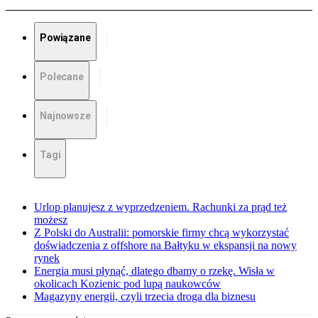
Powiązane
Polecane
Najnowsze
Tagi
Urlop planujesz z wyprzedzeniem. Rachunki za prąd też
możesz
Z Polski do Australii: pomorskie firmy chcą wykorzystać
doświadczenia z offshore na Bałtyku w ekspansji na nowy
rynek
Energia musi płynąć, dlatego dbamy o rzekę. Wisła w
okolicach Kozienic pod lupą naukowców
Magazyny energii, czyli trzecia droga dla biznesu