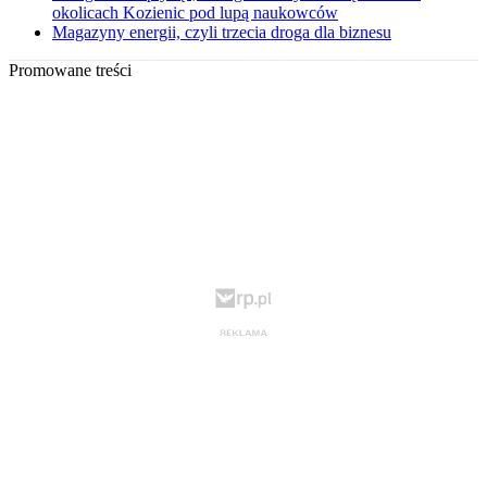
okolicach Kozienic pod lupą naukowców
Magazyny energii, czyli trzecia droga dla biznesu
Promowane treści