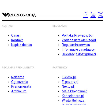
KONTAKT
REGULAMIN
O nas
Polityka Prywatności
Kontakt
Zmiana ustawień zgód
Napisz do nas
Regulamin serwisu
Informacje o nadawcy
Deklaracja dostępności
REKLAMA I PRENUMERATA
PARTNERZY
Reklama
E-kiosk.pl
Ogłoszenia
E-gazety.pl
Prenumerata
Nexto.pl
Archiwum
Mała księgowość
Kancelarierp.pl
Wieści Rolnicze