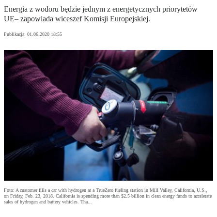
Energia z wodoru będzie jednym z energetycznych priorytetów
UE– zapowiada wiceszef Komisji Europejskiej.
Publikacja:
01.06.2020 18:55
Foto: A customer fills a car with hydrogen at a TrueZero fueling station in Mill Valley, California, U.S.,
on Friday, Feb. 23, 2018. California is spending more than $2.5 billion in clean energy funds to accelerate
sales of hydrogen and battery vehicles. Tha...