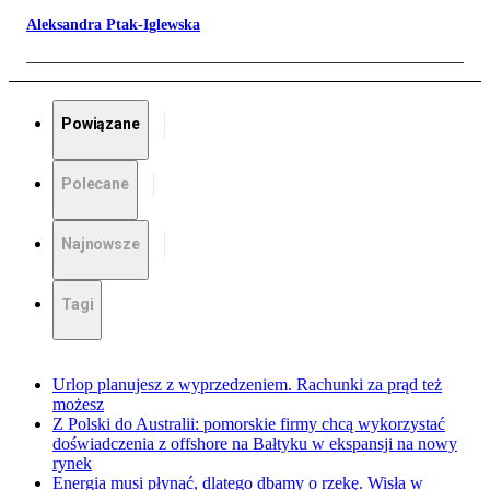
Aleksandra Ptak-Iglewska
Powiązane
Polecane
Najnowsze
Tagi
Urlop planujesz z wyprzedzeniem. Rachunki za prąd też
możesz
Z Polski do Australii: pomorskie firmy chcą wykorzystać
doświadczenia z offshore na Bałtyku w ekspansji na nowy
rynek
Energia musi płynąć, dlatego dbamy o rzekę. Wisła w