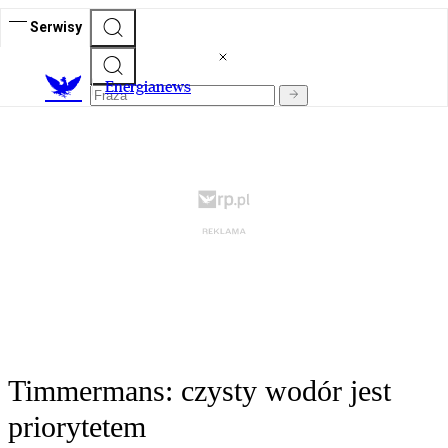
Serwisy
E
nergianews
Timmermans: czysty wodór jest
priorytetem