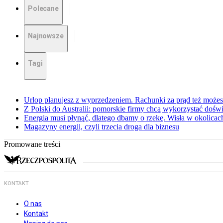
Polecane
Najnowsze
Tagi
Urlop planujesz z wyprzedzeniem. Rachunki za prąd też może
Z Polski do Australii: pomorskie firmy chcą wykorzystać dośw
Energia musi płynąć, dlatego dbamy o rzekę. Wisła w okolic
Magazyny energii, czyli trzecia droga dla biznesu
Promowane treści
KONTAKT
O nas
Kontakt