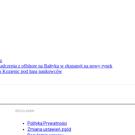
sz
iadczenia z offshore na Bałtyku w ekspansji na nowy rynek
ach Kozienic pod lupą naukowców
REGULAMIN
Polityka Prywatności
Zmiana ustawień zgód