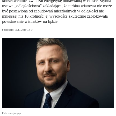
konsekwentnie zwalczał energetykę odnawialną w Polsce. Słynna
ustawa „odległościowa” zakładająca, że turbina wiatrowa nie może
być postawiona od zabudowań mieszkalnych w odległości nie
mniejszej niż 10 krotność jej wysokości skutecznie zablokowała
powstawanie wiatraków na lądzie.
Publikacja:
19.11.2019 13:14
Foto: energia.rp.pl