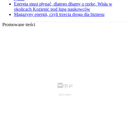
Energia musi płynąć, dlatego dbamy o rzekę. Wisła w
okolicach Kozienic pod lupą naukowców
Magazyny energii, czyli trzecia droga dla biznesu
Promowane treści