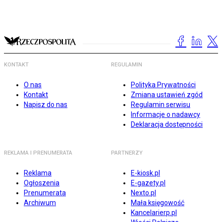
KONTAKT
REGULAMIN
O nas
Polityka Prywatności
Kontakt
Zmiana ustawień zgód
Napisz do nas
Regulamin serwisu
Informacje o nadawcy
Deklaracja dostępności
REKLAMA I PRENUMERATA
PARTNERZY
Reklama
E-kiosk.pl
Ogłoszenia
E-gazety.pl
Prenumerata
Nexto.pl
Archiwum
Mała księgowość
Kancelarierp.pl