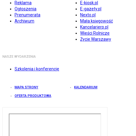
Reklama
E-kiosk.pl
Ogłoszenia
E-gazety.pl
Prenumerata
Nexto.pl
Archiwum
Mała księgowość
Kancelarierp.pl
Wieści Rolnicze
Życie Warszawy
NASZE WYDARZENIA
Szkolenia i konferencje
MAPA STRONY
KALENDARIUM
OFERTA PRODUKTOWA