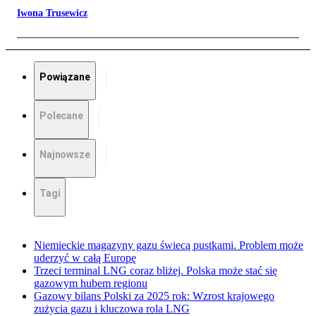
Iwona Trusewicz
Powiązane
Polecane
Najnowsze
Tagi
Niemieckie magazyny gazu świecą pustkami. Problem może
uderzyć w całą Europę
Trzeci terminal LNG coraz bliżej. Polska może stać się
gazowym hubem regionu
Gazowy bilans Polski za 2025 rok: Wzrost krajowego
zużycia gazu i kluczowa rola LNG