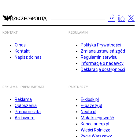
KONTAKT
REGULAMIN
O nas
Polityka Prywatności
Kontakt
Zmiana ustawień zgód
Napisz do nas
Regulamin serwisu
Informacje o nadawcy
Deklaracja dostępności
REKLAMA I PRENUMERATA
PARTNERZY
Reklama
E-kiosk.pl
Ogłoszenia
E-gazety.pl
Prenumerata
Nexto.pl
Archiwum
Mała księgowość
Kancelarierp.pl
Wieści Rolnicze
Życie Warszawy