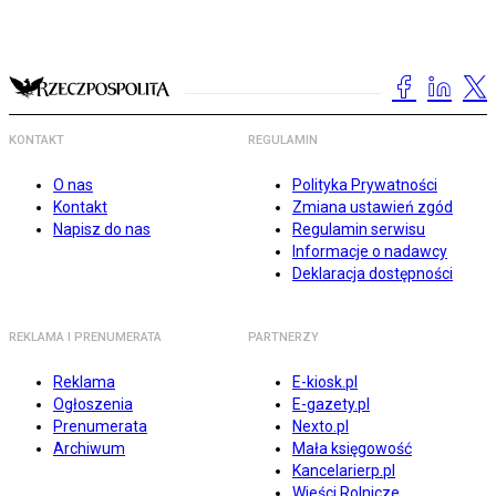
KONTAKT
REGULAMIN
O nas
Polityka Prywatności
Kontakt
Zmiana ustawień zgód
Napisz do nas
Regulamin serwisu
Informacje o nadawcy
Deklaracja dostępności
REKLAMA I PRENUMERATA
PARTNERZY
Reklama
E-kiosk.pl
Ogłoszenia
E-gazety.pl
Prenumerata
Nexto.pl
Archiwum
Mała księgowość
Kancelarierp.pl
Wieści Rolnicze