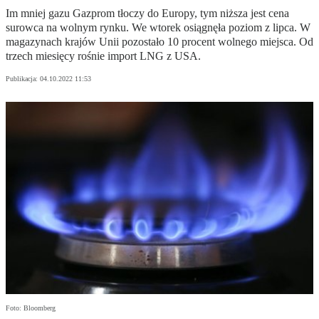
Im mniej gazu Gazprom tłoczy do Europy, tym niższa jest cena
surowca na wolnym rynku. We wtorek osiągnęła poziom z lipca. W
magazynach krajów Unii pozostało 10 procent wolnego miejsca. Od
trzech miesięcy rośnie import LNG z USA.
Publikacja:
04.10.2022 11:53
Foto: Bloomberg