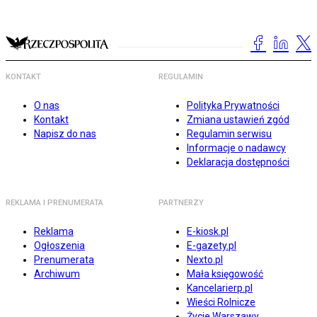
KONTAKT
REGULAMIN
O nas
Polityka Prywatności
Kontakt
Zmiana ustawień zgód
Napisz do nas
Regulamin serwisu
Informacje o nadawcy
Deklaracja dostępności
REKLAMA I PRENUMERATA
PARTNERZY
Reklama
E-kiosk.pl
Ogłoszenia
E-gazety.pl
Prenumerata
Nexto.pl
Archiwum
Mała księgowość
Kancelarierp.pl
Wieści Rolnicze
Życie Warszawy