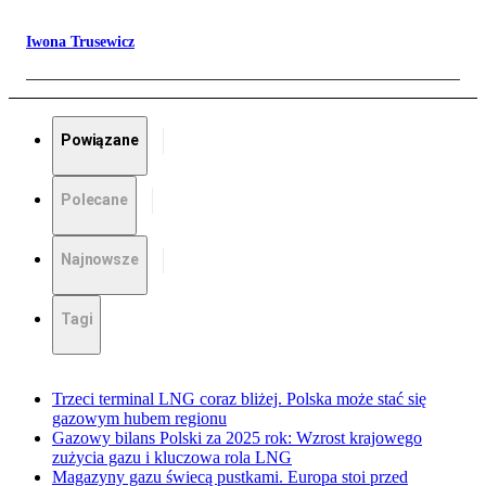
Iwona Trusewicz
Powiązane
Polecane
Najnowsze
Tagi
Trzeci terminal LNG coraz bliżej. Polska może stać się
gazowym hubem regionu
Gazowy bilans Polski za 2025 rok: Wzrost krajowego
zużycia gazu i kluczowa rola LNG
Magazyny gazu świecą pustkami. Europa stoi przed