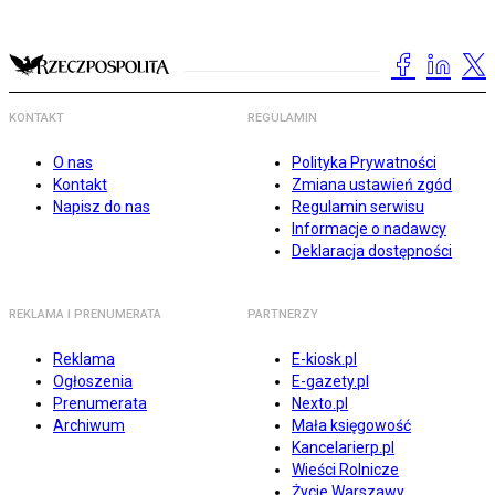
KONTAKT
REGULAMIN
O nas
Polityka Prywatności
Kontakt
Zmiana ustawień zgód
Napisz do nas
Regulamin serwisu
Informacje o nadawcy
Deklaracja dostępności
REKLAMA I PRENUMERATA
PARTNERZY
Reklama
E-kiosk.pl
Ogłoszenia
E-gazety.pl
Prenumerata
Nexto.pl
Archiwum
Mała księgowość
Kancelarierp.pl
Wieści Rolnicze
Życie Warszawy