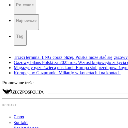
Polecane
Najnowsze
Tagi
Trzeci terminal LNG coraz bliżej. Polska może stać się gazo
Gazowy bilans Polski za 2025 rok: Wzrost krajowego zużycia
Magazyny gazu świecą pustkami. Europa stoi przed poważn
Korupcja w Gazpromie. Miliardy w kopertach i na kontach
Promowane treści
KONTAKT
O nas
Kontakt