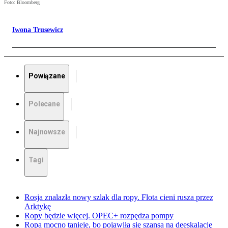
Foto: Bloomberg
Iwona Trusewicz
Powiązane
Polecane
Najnowsze
Tagi
Rosja znalazła nowy szlak dla ropy. Flota cieni rusza przez
Arktykę
Ropy będzie więcej. OPEC+ rozpędza pompy
Ropa mocno tanieje, bo pojawiła się szansa na deeskalację