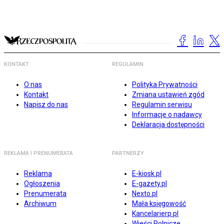
KONTAKT
REGULAMIN
O nas
Polityka Prywatności
Kontakt
Zmiana ustawień zgód
Napisz do nas
Regulamin serwisu
Informacje o nadawcy
Deklaracja dostępności
REKLAMA I PRENUMERATA
PARTNERZY
Reklama
E-kiosk.pl
Ogłoszenia
E-gazety.pl
Prenumerata
Nexto.pl
Archiwum
Mała księgowość
Kancelarierp.pl
Wieści Rolnicze