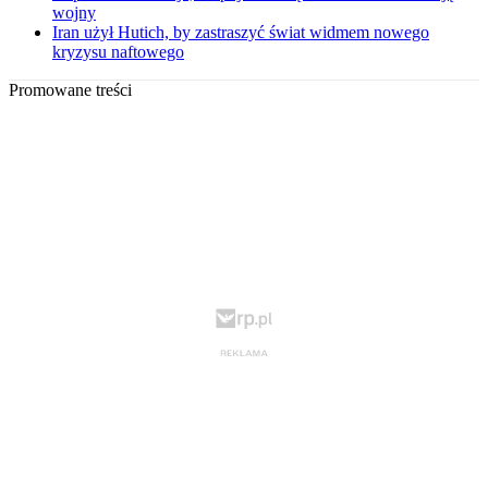
wojny
Iran użył Hutich, by zastraszyć świat widmem nowego
kryzysu naftowego
Promowane treści