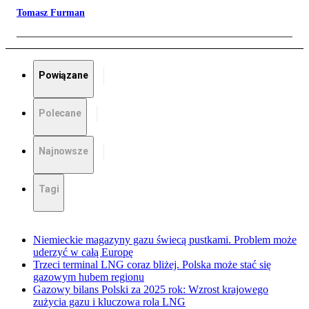
Tomasz Furman
Powiązane
Polecane
Najnowsze
Tagi
Niemieckie magazyny gazu świecą pustkami. Problem może
uderzyć w całą Europę
Trzeci terminal LNG coraz bliżej. Polska może stać się
gazowym hubem regionu
Gazowy bilans Polski za 2025 rok: Wzrost krajowego
zużycia gazu i kluczowa rola LNG