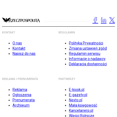
KONTAKT
REGULAMIN
O nas
Polityka Prywatności
Kontakt
Zmiana ustawień zgód
Napisz do nas
Regulamin serwisu
Informacje o nadawcy
Deklaracja dostępności
REKLAMA I PRENUMERATA
PARTNERZY
Reklama
E-kiosk.pl
Ogłoszenia
E-gazety.pl
Prenumerata
Nexto.pl
Archiwum
Mała księgowość
Kancelarierp.pl
Wieści Rolnicze