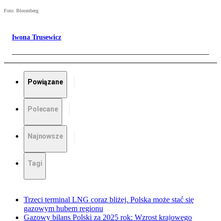
Foto: Bloomberg
Iwona Trusewicz
Powiązane
Polecane
Najnowsze
Tagi
Trzeci terminal LNG coraz bliżej. Polska może stać się
gazowym hubem regionu
Gazowy bilans Polski za 2025 rok: Wzrost krajowego