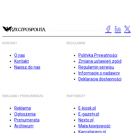
KONTAKT
REGULAMIN
O nas
Polityka Prywatności
Kontakt
Zmiana ustawień zgód
Napisz do nas
Regulamin serwisu
Informacje o nadawcy
Deklaracja dostępności
REKLAMA I PRENUMERATA
PARTNERZY
Reklama
E-kiosk.pl
Ogłoszenia
E-gazety.pl
Prenumerata
Nexto.pl
Archiwum
Mała księgowość
Kancelarierp.pl