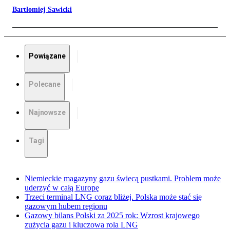
Bartłomiej Sawicki
Powiązane
Polecane
Najnowsze
Tagi
Niemieckie magazyny gazu świecą pustkami. Problem może
uderzyć w całą Europę
Trzeci terminal LNG coraz bliżej. Polska może stać się
gazowym hubem regionu
Gazowy bilans Polski za 2025 rok: Wzrost krajowego
zużycia gazu i kluczowa rola LNG