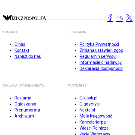
KONTAKT
REGULAMIN
O nas
Polityka Prywatności
Kontakt
Zmiana ustawień zgód
Napisz do nas
Regulamin serwisu
Informacje o nadawcy
Deklaracja dostępności
REKLAMA I PRENUMERATA
PARTNERZY
Reklama
E-kiosk.pl
Ogłoszenia
E-gazety.pl
Prenumerata
Nexto.pl
Archiwum
Mała księgowość
Kancelarierp.pl
Wieści Rolnicze
Życie Warszawy