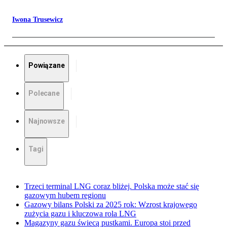
Iwona Trusewicz
Powiązane
Polecane
Najnowsze
Tagi
Trzeci terminal LNG coraz bliżej. Polska może stać się
gazowym hubem regionu
Gazowy bilans Polski za 2025 rok: Wzrost krajowego
zużycia gazu i kluczowa rola LNG
Magazyny gazu świecą pustkami. Europa stoi przed