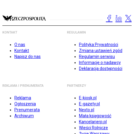
KONTAKT
REGULAMIN
O nas
Polityka Prywatności
Kontakt
Zmiana ustawień zgód
Napisz do nas
Regulamin serwisu
Informacje o nadawcy
Deklaracja dostępności
REKLAMA I PRENUMERATA
PARTNERZY
Reklama
E-kiosk.pl
Ogłoszenia
E-gazety.pl
Prenumerata
Nexto.pl
Archiwum
Mała księgowość
Kancelarierp.pl
Wieści Rolnicze
Życie Warszawy