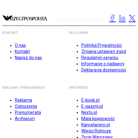
KONTAKT
REGULAMIN
O nas
Polityka Prywatności
Kontakt
Zmiana ustawień zgód
Napisz do nas
Regulamin serwisu
Informacje o nadawcy
Deklaracja dostępności
REKLAMA I PRENUMERATA
PARTNERZY
Reklama
E-kiosk.pl
Ogłoszenia
E-gazety.pl
Prenumerata
Nexto.pl
Archiwum
Mała księgowość
Kancelarierp.pl
Wieści Rolnicze
Życie Warszawy