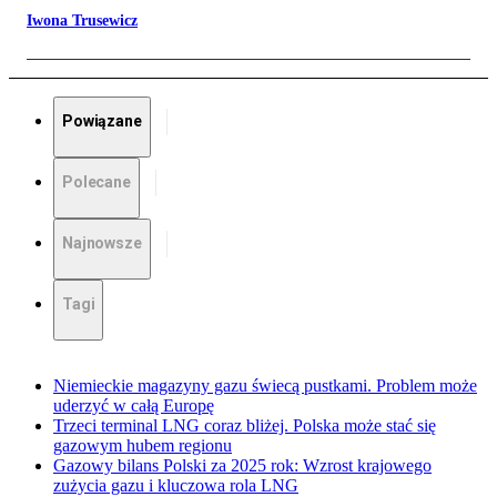
Iwona Trusewicz
Powiązane
Polecane
Najnowsze
Tagi
Niemieckie magazyny gazu świecą pustkami. Problem może
uderzyć w całą Europę
Trzeci terminal LNG coraz bliżej. Polska może stać się
gazowym hubem regionu
Gazowy bilans Polski za 2025 rok: Wzrost krajowego
zużycia gazu i kluczowa rola LNG