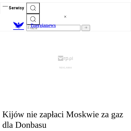
Serwisy
E
nergianews
Kijów nie zapłaci Moskwie za gaz
dla Donbasu