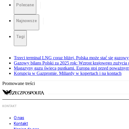
Polecane
Najnowsze
Tagi
Trzeci terminal LNG coraz bliżej. Polska może stać się gazo
Gazowy bilans Polski za 2025 rok: Wzrost krajowego zużycia
Magazyny gazu świecą pustkami. Europa stoi przed poważn
Korupcja w Gazpromie. Miliardy w kopertach i na kontach
Promowane treści
KONTAKT
O nas
Kontakt