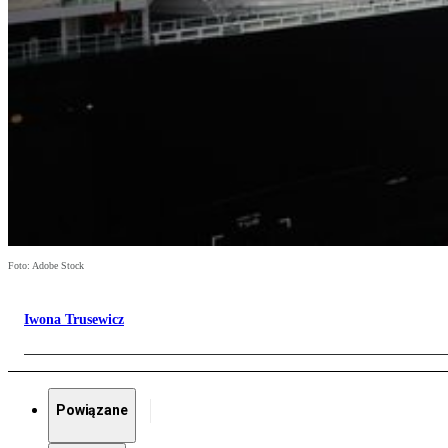
Foto: Adobe Stock
Iwona Trusewicz
Powiązane