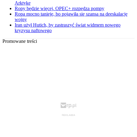
Arktykę
Ropy będzie więcej. OPEC+ rozpędza pompy
Ropa mocno tanieje, bo pojawiła się szansa na deeskalację
wojny
Iran użył Hutich, by zastraszyć świat widmem nowego
kryzysu naftowego
Promowane treści