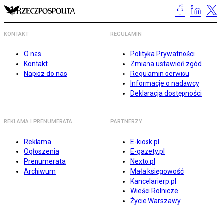
KONTAKT
REGULAMIN
O nas
Polityka Prywatności
Kontakt
Zmiana ustawień zgód
Napisz do nas
Regulamin serwisu
Informacje o nadawcy
Deklaracja dostępności
REKLAMA I PRENUMERATA
PARTNERZY
Reklama
E-kiosk.pl
Ogłoszenia
E-gazety.pl
Prenumerata
Nexto.pl
Archiwum
Mała księgowość
Kancelarierp.pl
Wieści Rolnicze
Życie Warszawy