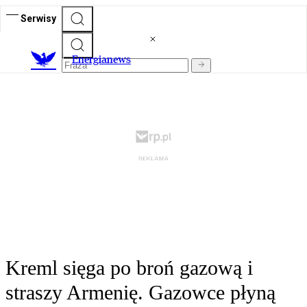
Serwisy
E
nergianews
Kreml sięga po broń gazową i
straszy Armenię. Gazowce płyną