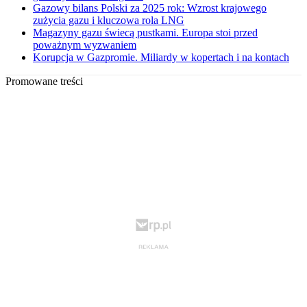
Gazowy bilans Polski za 2025 rok: Wzrost krajowego
zużycia gazu i kluczowa rola LNG
Magazyny gazu świecą pustkami. Europa stoi przed
poważnym wyzwaniem
Korupcja w Gazpromie. Miliardy w kopertach i na kontach
Promowane treści