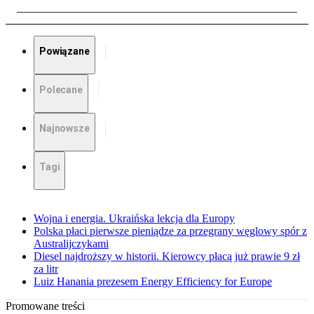
Powiązane
Polecane
Najnowsze
Tagi
Wojna i energia. Ukraińska lekcja dla Europy
Polska płaci pierwsze pieniądze za przegrany węglowy spór z
Australijczykami
Diesel najdroższy w historii. Kierowcy płacą już prawie 9 zł
za litr
Luiz Hanania prezesem Energy Efficiency for Europe
Promowane treści