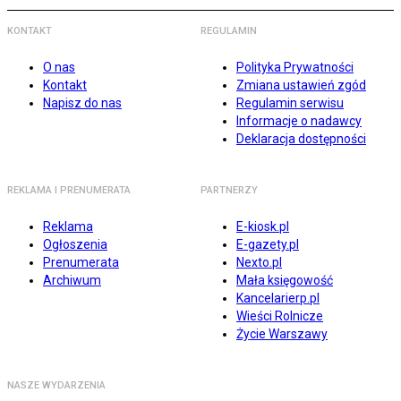
KONTAKT
REGULAMIN
O nas
Polityka Prywatności
Kontakt
Zmiana ustawień zgód
Napisz do nas
Regulamin serwisu
Informacje o nadawcy
Deklaracja dostępności
REKLAMA I PRENUMERATA
PARTNERZY
Reklama
E-kiosk.pl
Ogłoszenia
E-gazety.pl
Prenumerata
Nexto.pl
Archiwum
Mała księgowość
Kancelarierp.pl
Wieści Rolnicze
Życie Warszawy
NASZE WYDARZENIA