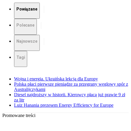
Powiązane
Polecane
Najnowsze
Tagi
Wojna i energia. Ukraińska lekcja dla Europy
Polska płaci pierwsze pieniądze za przegrany węglowy spór z
Australijczykami
Diesel najdroższy w historii. Kierowcy płacą już prawie 9 zł
za litr
Luiz Hanania prezesem Energy Efficiency for Europe
Promowane treści