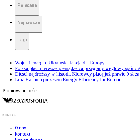
Polecane
Najnowsze
Tagi
Wojna i energia. Ukraińska lekcja dla Europy
Polska płaci pierwsze pieniądze za przegrany węglowy spór z 
Diesel najdroższy w historii. Kierowcy płacą już prawie 9 zł za 
Luiz Hanania prezesem Energy Efficiency for Europe
Promowane treści
KONTAKT
O nas
Kontakt