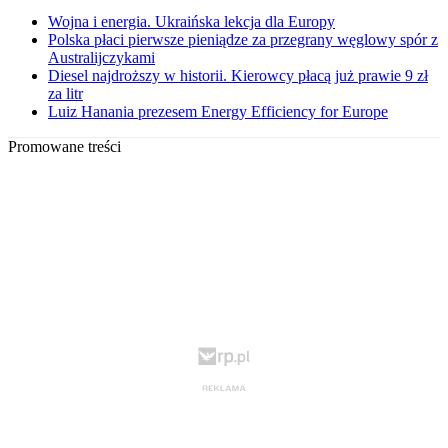
Wojna i energia. Ukraińska lekcja dla Europy
Polska płaci pierwsze pieniądze za przegrany węglowy spór z
Australijczykami
Diesel najdroższy w historii. Kierowcy płacą już prawie 9 zł
za litr
Luiz Hanania prezesem Energy Efficiency for Europe
Promowane treści