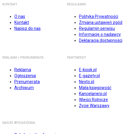
KONTAKT
REGULAMIN
O nas
Polityka Prywatności
Kontakt
Zmiana ustawień zgód
Napisz do nas
Regulamin serwisu
Informacje o nadawcy
Deklaracja dostępności
REKLAMA I PRENUMERATA
PARTNERZY
Reklama
E-kiosk.pl
Ogłoszenia
E-gazety.pl
Prenumerata
Nexto.pl
Archiwum
Mała księgowość
Kancelarierp.pl
Wieści Rolnicze
Życie Warszawy
NASZE WYDARZENIA