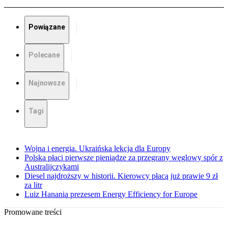
Powiązane
Polecane
Najnowsze
Tagi
Wojna i energia. Ukraińska lekcja dla Europy
Polska płaci pierwsze pieniądze za przegrany węglowy spór z
Australijczykami
Diesel najdroższy w historii. Kierowcy płacą już prawie 9 zł
za litr
Luiz Hanania prezesem Energy Efficiency for Europe
Promowane treści