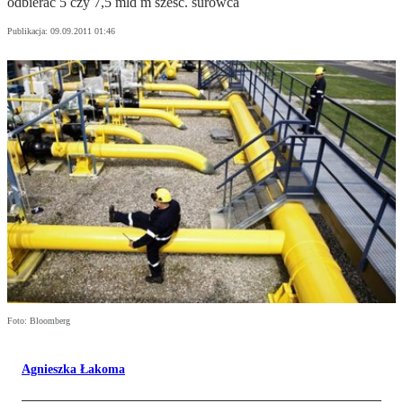
odbierać 5 czy 7,5 mld m sześc. surowca
Publikacja:
09.09.2011 01:46
Foto: Bloomberg
Agnieszka Łakoma