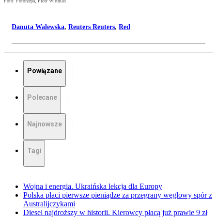
Foto: Fotorzepa, Piotr Wittman
Danuta Walewska
,
Reuters Reuters
,
Red
Powiązane
Polecane
Najnowsze
Tagi
Wojna i energia. Ukraińska lekcja dla Europy
Polska płaci pierwsze pieniądze za przegrany węglowy spór z
Australijczykami
Diesel najdroższy w historii. Kierowcy płacą już prawie 9 zł