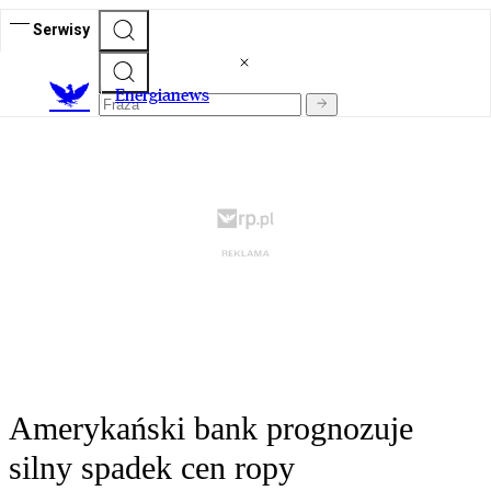
Serwisy
E
nergianews
Amerykański bank prognozuje
silny spadek cen ropy