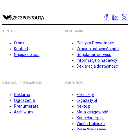
KONTAKT
REGULAMIN
O nas
Polityka Prywatności
Kontakt
Zmiana ustawień zgód
Napisz do nas
Regulamin serwisu
Informacje o nadawcy
Deklaracja dostępności
REKLAMA I PRENUMERATA
PARTNERZY
Reklama
E-kiosk.pl
Ogłoszenia
E-gazety.pl
Prenumerata
Nexto.pl
Archiwum
Mała księgowość
Kancelarierp.pl
Wieści Rolnicze
Życie Warszawy