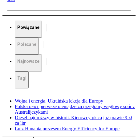
Powiązane
Polecane
Najnowsze
Tagi
Wojna i energia. Ukraińska lekcja dla Europy
Polska płaci pierwsze pieniądze za przegrany węglowy spór z
Australijczykami
Diesel najdroższy w historii. Kierowcy płacą już prawie 9 zł
za litr
Luiz Hanania prezesem Energy Efficiency for Europe