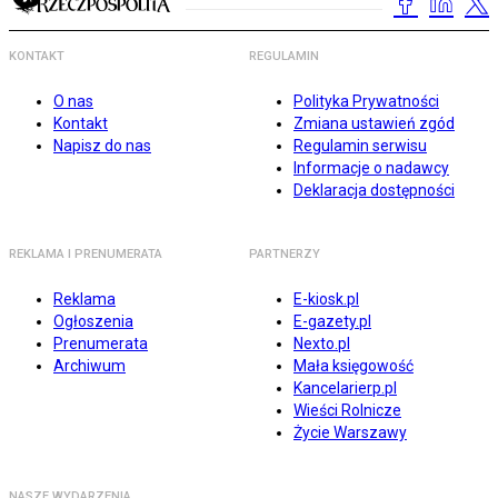
KONTAKT
REGULAMIN
O nas
Polityka Prywatności
Kontakt
Zmiana ustawień zgód
Napisz do nas
Regulamin serwisu
Informacje o nadawcy
Deklaracja dostępności
REKLAMA I PRENUMERATA
PARTNERZY
Reklama
E-kiosk.pl
Ogłoszenia
E-gazety.pl
Prenumerata
Nexto.pl
Archiwum
Mała księgowość
Kancelarierp.pl
Wieści Rolnicze
Życie Warszawy
NASZE WYDARZENIA