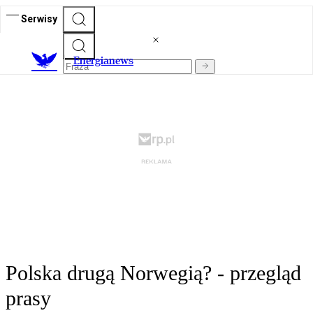
Serwisy
E
nergianews
Polska drugą Norwegią? - przegląd
prasy