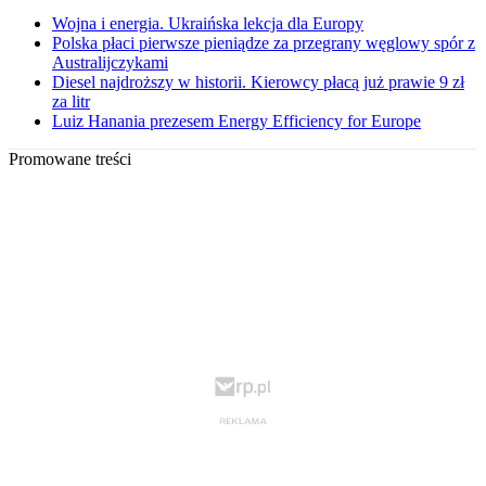
Wojna i energia. Ukraińska lekcja dla Europy
Polska płaci pierwsze pieniądze za przegrany węglowy spór z
Australijczykami
Diesel najdroższy w historii. Kierowcy płacą już prawie 9 zł
za litr
Luiz Hanania prezesem Energy Efficiency for Europe
Promowane treści