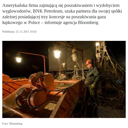
Amerykańska firma zajmującą się poszukiwaniem i wydobyciem
węglowodorów, BNK Petroleum, szuka partnera dla swojej spółki
zależnej posiadającej trzy koncesje na poszukiwania gazu
łupkowego w Polsce – informuje agencja Bloomberg
Publikacja:
21.11.2011 16:02
Foto: Bloomberg