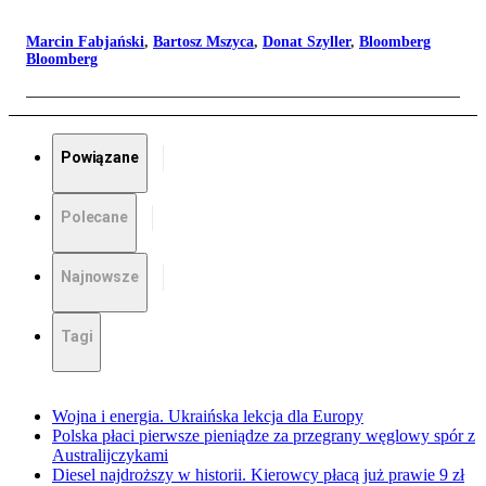
Marcin Fabjański
,
Bartosz Mszyca
,
Donat Szyller
,
Bloomberg
Bloomberg
Powiązane
Polecane
Najnowsze
Tagi
Wojna i energia. Ukraińska lekcja dla Europy
Polska płaci pierwsze pieniądze za przegrany węglowy spór z
Australijczykami
Diesel najdroższy w historii. Kierowcy płacą już prawie 9 zł