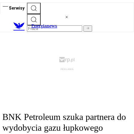
Serwisy
E
nergianews
BNK Petroleum szuka partnera do
wydobycia gazu łupkowego