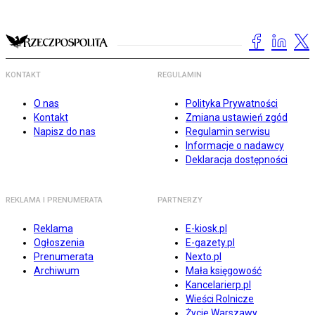
KONTAKT
REGULAMIN
O nas
Polityka Prywatności
Kontakt
Zmiana ustawień zgód
Napisz do nas
Regulamin serwisu
Informacje o nadawcy
Deklaracja dostępności
REKLAMA I PRENUMERATA
PARTNERZY
Reklama
E-kiosk.pl
Ogłoszenia
E-gazety.pl
Prenumerata
Nexto.pl
Archiwum
Mała księgowość
Kancelarierp.pl
Wieści Rolnicze
Życie Warszawy