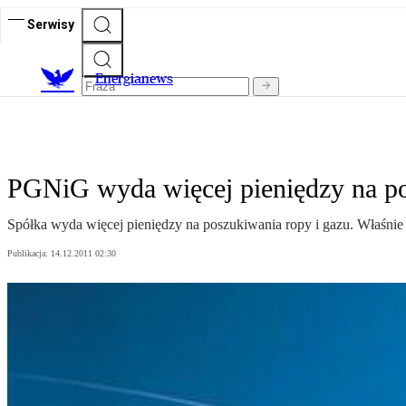
Serwisy
E
nergianews
PGNiG wyda więcej pieniędzy na p
Spół­ka wy­da wię­cej pie­nię­dzy na po­szu­ki­wa­nia ro­py i ga­zu. Wła­śnie 
Publikacja:
14.12.2011 02:30