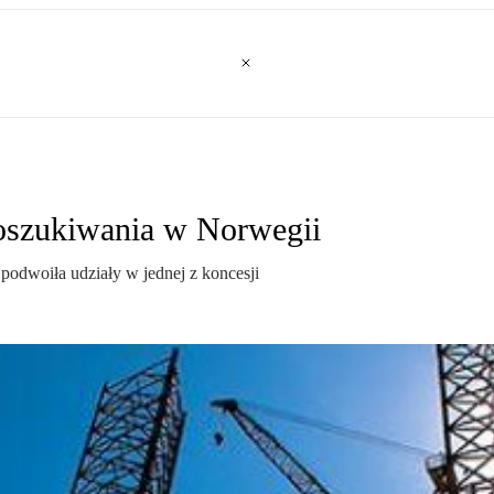
oszukiwania w Norwegii
po­dwo­iła udzia­ły w jed­nej z kon­ce­sji