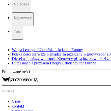
Polecane
Najnowsze
Tagi
Wojna i energia. Ukraińska lekcja dla Europy
Polska płaci pierwsze pieniądze za przegrany węglowy spór z 
Diesel najdroższy w historii. Kierowcy płacą już prawie 9 zł za 
Luiz Hanania prezesem Energy Efficiency for Europe
Promowane treści
KONTAKT
O nas
Kontakt