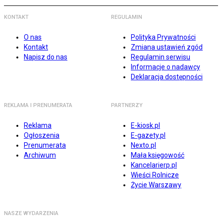
KONTAKT
REGULAMIN
O nas
Polityka Prywatności
Kontakt
Zmiana ustawień zgód
Napisz do nas
Regulamin serwisu
Informacje o nadawcy
Deklaracja dostępności
REKLAMA I PRENUMERATA
PARTNERZY
Reklama
E-kiosk.pl
Ogłoszenia
E-gazety.pl
Prenumerata
Nexto.pl
Archiwum
Mała księgowość
Kancelarierp.pl
Wieści Rolnicze
Życie Warszawy
NASZE WYDARZENIA