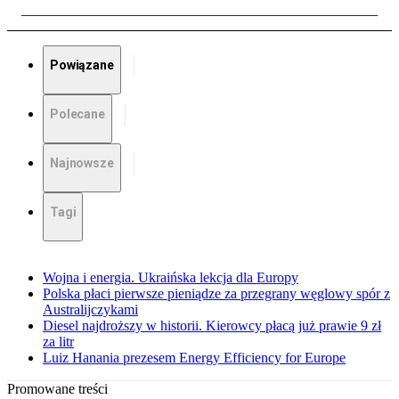
Powiązane
Polecane
Najnowsze
Tagi
Wojna i energia. Ukraińska lekcja dla Europy
Polska płaci pierwsze pieniądze za przegrany węglowy spór z
Australijczykami
Diesel najdroższy w historii. Kierowcy płacą już prawie 9 zł
za litr
Luiz Hanania prezesem Energy Efficiency for Europe
Promowane treści