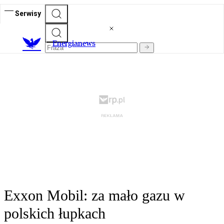
Serwisy
E
nergianews
Exxon Mobil: za mało gazu w
polskich łupkach