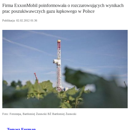
Firma ExxonMobil poinformowała o rozczarowujących wynikach
prac poszukiwawczych gazu łupkowego w Polsce
Publikacja:
02.02.2012 01:36
Foto: Fotorzepa, Bartłomiej Żurawski BŻ Bartłomiej Żurawski
Tomasz Furman