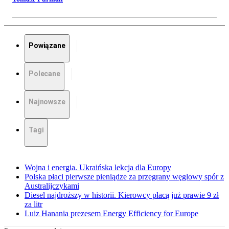
Powiązane
Polecane
Najnowsze
Tagi
Wojna i energia. Ukraińska lekcja dla Europy
Polska płaci pierwsze pieniądze za przegrany węglowy spór z
Australijczykami
Diesel najdroższy w historii. Kierowcy płacą już prawie 9 zł
za litr
Luiz Hanania prezesem Energy Efficiency for Europe