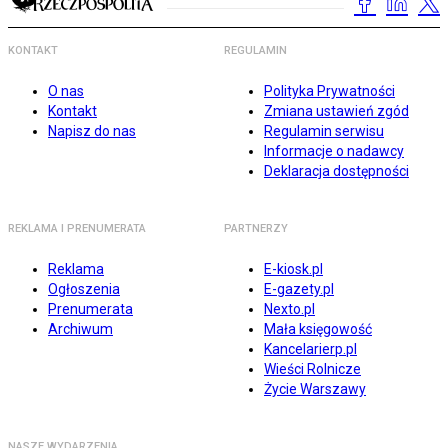
KONTAKT
REGULAMIN
O nas
Polityka Prywatności
Kontakt
Zmiana ustawień zgód
Napisz do nas
Regulamin serwisu
Informacje o nadawcy
Deklaracja dostępności
REKLAMA I PRENUMERATA
PARTNERZY
Reklama
E-kiosk.pl
Ogłoszenia
E-gazety.pl
Prenumerata
Nexto.pl
Archiwum
Mała księgowość
Kancelarierp.pl
Wieści Rolnicze
Życie Warszawy
NASZE WYDARZENIA