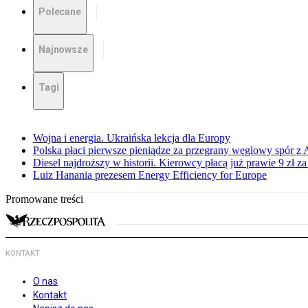
Polecane
Najnowsze
Tagi
Wojna i energia. Ukraińska lekcja dla Europy
Polska płaci pierwsze pieniądze za przegrany węglowy spór z 
Diesel najdroższy w historii. Kierowcy płacą już prawie 9 zł za 
Luiz Hanania prezesem Energy Efficiency for Europe
Promowane treści
KONTAKT
O nas
Kontakt