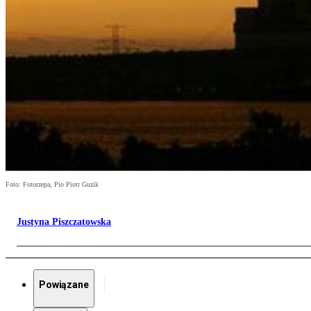
Foto: Fotorzepa, Pio Piotr Guzik
Justyna Piszczatowska
Powiązane