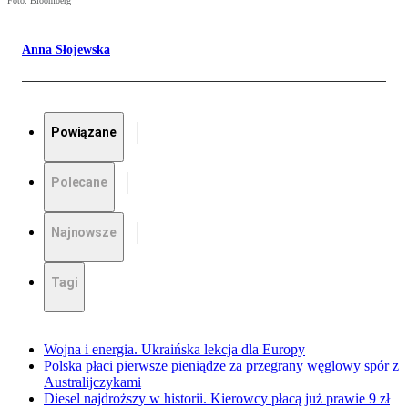
Foto: Bloomberg
Anna Słojewska
Powiązane
Polecane
Najnowsze
Tagi
Wojna i energia. Ukraińska lekcja dla Europy
Polska płaci pierwsze pieniądze za przegrany węglowy spór z
Australijczykami
Diesel najdroższy w historii. Kierowcy płacą już prawie 9 zł