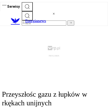
Serwisy
E
nergianews
Przeyszłośc gazu z łupków w
rkękach unijnych