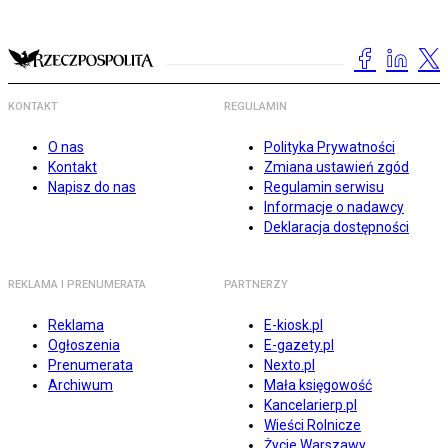
KONTAKT
REGULAMIN
O nas
Polityka Prywatności
Kontakt
Zmiana ustawień zgód
Napisz do nas
Regulamin serwisu
Informacje o nadawcy
Deklaracja dostępności
REKLAMA I PRENUMERATA
PARTNERZY
Reklama
E-kiosk.pl
Ogłoszenia
E-gazety.pl
Prenumerata
Nexto.pl
Archiwum
Mała księgowość
Kancelarierp.pl
Wieści Rolnicze
Życie Warszawy