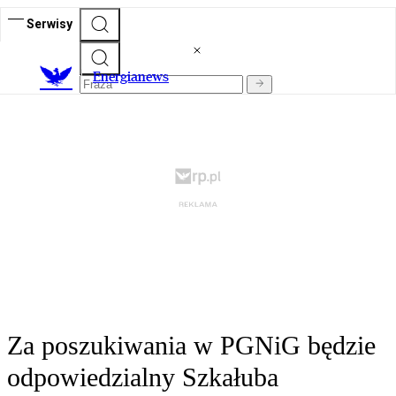
Serwisy
E
nergianews
Za poszukiwania w PGNiG będzie
odpowiedzialny Szkałuba