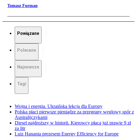
Tomasz Furman
Powiązane
Polecane
Najnowsze
Tagi
Wojna i energia. Ukraińska lekcja dla Europy
Polska płaci pierwsze pieniądze za przegrany węglowy spór z
Australijczykami
Diesel najdroższy w historii. Kierowcy płacą już prawie 9 zł
za litr
Luiz Hanania prezesem Energy Efficiency for Europe