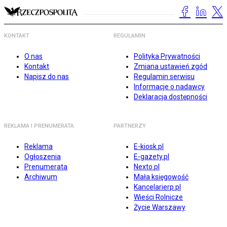
KONTAKT
REGULAMIN
O nas
Polityka Prywatności
Kontakt
Zmiana ustawień zgód
Napisz do nas
Regulamin serwisu
Informacje o nadawcy
Deklaracja dostępności
REKLAMA I PRENUMERATA
PARTNERZY
Reklama
E-kiosk.pl
Ogłoszenia
E-gazety.pl
Prenumerata
Nexto.pl
Archiwum
Mała księgowość
Kancelarierp.pl
Wieści Rolnicze
Życie Warszawy