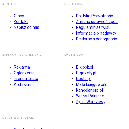
KONTAKT
REGULAMIN
O nas
Polityka Prywatności
Kontakt
Zmiana ustawień zgód
Napisz do nas
Regulamin serwisu
Informacje o nadawcy
Deklaracja dostępności
REKLAMA I PRENUMERATA
PARTNERZY
Reklama
E-kiosk.pl
Ogłoszenia
E-gazety.pl
Prenumerata
Nexto.pl
Archiwum
Mała księgowość
Kancelarierp.pl
Wieści Rolnicze
Życie Warszawy
NASZE WYDARZENIA