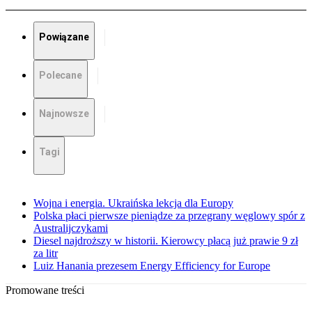
Powiązane
Polecane
Najnowsze
Tagi
Wojna i energia. Ukraińska lekcja dla Europy
Polska płaci pierwsze pieniądze za przegrany węglowy spór z
Australijczykami
Diesel najdroższy w historii. Kierowcy płacą już prawie 9 zł
za litr
Luiz Hanania prezesem Energy Efficiency for Europe
Promowane treści