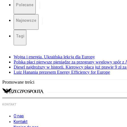
Polecane
Najnowsze
Tagi
Wojna i energia. Ukraińska lekcja dla Europy
Polska płaci pierwsze pieniądze za przegrany węglowy spór z 
Diesel najdroższy w historii. Kierowcy płacą już prawie 9 zł za 
Luiz Hanania prezesem Energy Efficiency for Europe
Promowane treści
KONTAKT
O nas
Kontakt