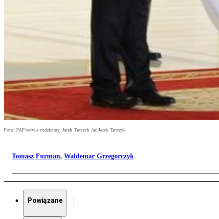
Foto: PAP/serwis codzienny, Jacek Turczyk Jac Jacek Turczyk
Tomasz Furman
,
Waldemar Grzegorczyk
Powiązane