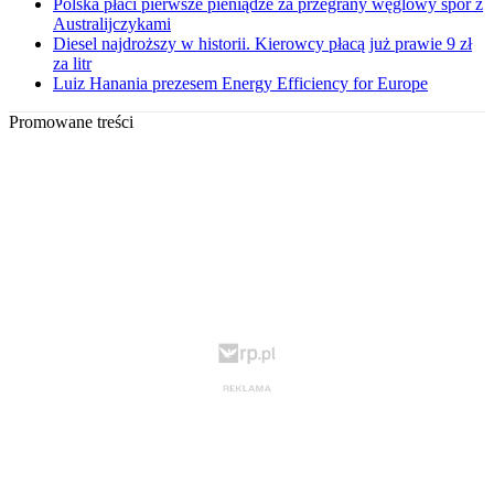
Polska płaci pierwsze pieniądze za przegrany węglowy spór z
Australijczykami
Diesel najdroższy w historii. Kierowcy płacą już prawie 9 zł
za litr
Luiz Hanania prezesem Energy Efficiency for Europe
Promowane treści